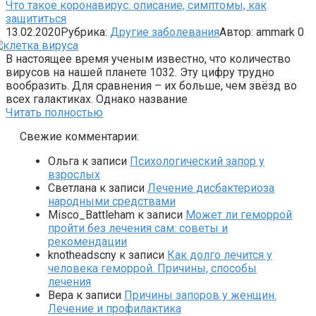
Что такое коронавирус: описание, симптомы, как
защититься
13.02.2020
Рубрика:
Другие заболевания
Автор:
ammark
0
В настоящее время ученым известно, что количество
вирусов на нашей планете 1032. Эту цифру трудно
вообразить. Для сравнения – их больше, чем звёзд во
всех галактиках. Однако название
Читать полностью
Свежие комментарии:
Ольга
к записи
Психологический запор у
взрослых
Светлана
к записи
Лечение дисбактериоза
народными средствами
Misco_Battleham
к записи
Может ли геморрой
пройти без лечения сам: советы и
рекомендации
knotheadscny
к записи
Как долго лечится у
человека геморрой. Причины, способы
лечения
Вера
к записи
Причины запоров у женщин.
Лечение и профилактика