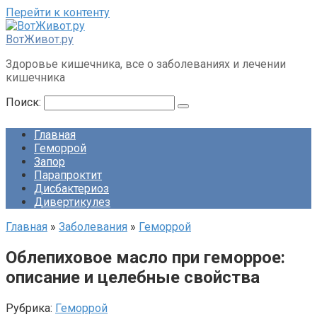
Перейти к контенту
ВотЖивот.ру
Здоровье кишечника, все о заболеваниях и лечении
кишечника
Поиск:
Главная
Геморрой
Запор
Парапроктит
Дисбактериоз
Дивертикулез
Главная
»
Заболевания
»
Геморрой
Облепиховое масло при геморрое:
описание и целебные свойства
Рубрика:
Геморрой