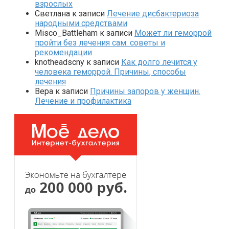
взрослых
Светлана
к записи
Лечение дисбактериоза
народными средствами
Misco_Battleham
к записи
Может ли геморрой
пройти без лечения сам: советы и
рекомендации
knotheadscny
к записи
Как долго лечится у
человека геморрой. Причины, способы
лечения
Вера
к записи
Причины запоров у женщин.
Лечение и профилактика